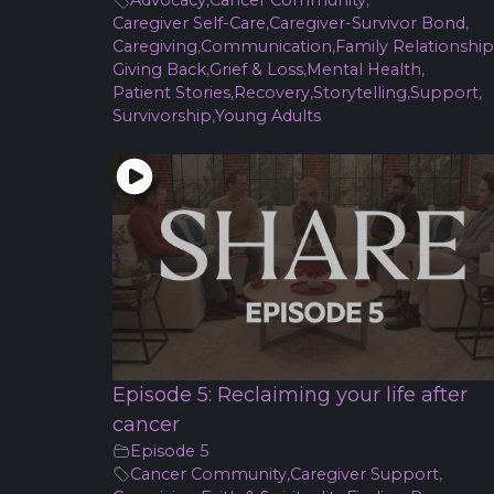
Advocacy
,
Cancer Community
,
Caregiver Self-Care
,
Caregiver-Survivor Bond
,
Caregiving
,
Communication
,
Family Relationship
Giving Back
,
Grief & Loss
,
Mental Health
,
Patient Stories
,
Recovery
,
Storytelling
,
Support
,
Survivorship
,
Young Adults
Episode 5: Reclaiming your life after
cancer
Episode 5
Cancer Community
,
Caregiver Support
,