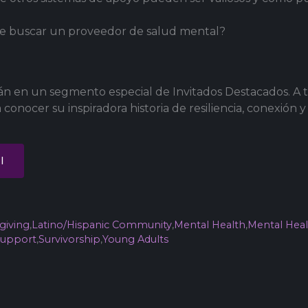
 de buscar un proveedor de salud mental?
tán en un segmento especial de Invitados Destacados. A t
nocer su inspiradora historia de resiliencia, conexión y 
l
giving
,
Latino/Hispanic Community
,
Mental Health
,
Mental Heal
upport
,
Survivorship
,
Young Adults