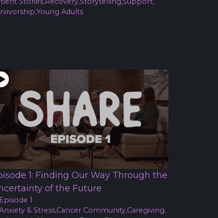
tient Stories
,
Recovery
,
Storytelling
,
Support
,
rvivorship
,
Young Adults
pisode 1: Finding Our Way Through the
ncertainty of the Future
Episode 1
Anxiety & Stress
,
Cancer Community
,
Caregiving
,