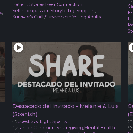
Patient Stories
,
Peer Connection
,
Ca
Self-Compassion
,
Storytelling
,
Support
,
s
,
Fa
Survivor's Guilt
,
Survivorship
,
Young Adults
La
Pa
St
Destacado del Invitado – Melanie & Luis
G
(Spanish)
(E
Guest Spotlight
,
Spanish
Cancer Community
,
Caregiving
,
Mental Health
,