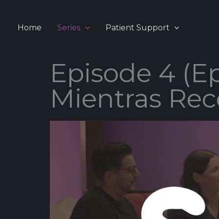
Skip
to
Home
Series
Patient Support
content
Episode 4 (Ep
Mientras Rec