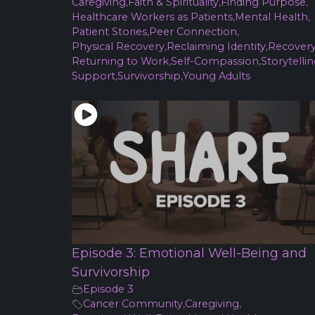
Caregiving
,
Faith & Spirituality
,
Finding Purpose
,
Healthcare Workers as Patients
,
Mental Health
,
Patient Stories
,
Peer Connection
,
Physical Recovery
,
Reclaiming Identity
,
Recover
Returning to Work
,
Self-Compassion
,
Storytelli
Support
,
Survivorship
,
Young Adults
Episode 3: Emotional Well-Being and
Survivorship
Episode 3
Cancer Community
,
Caregiving
,