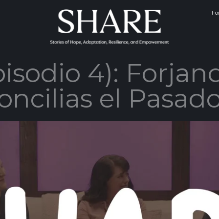
Fo
isodio 4): Forjan
oncilias el Pasad