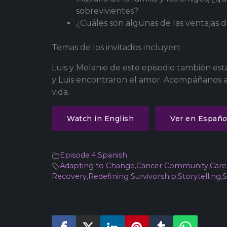
sobrevivientes?
¿Cuáles son algunas de las ventajas
Temas de los invitados incluyen:
Luis y Melanie de este episodio también es
y Luis encontraron el amor. Acompáñanos a co
vida.
Watch in English
Ver en Españo
Episode 4
,
Spanish
Adapting to Change
,
Cancer Community
,
Care
Recovery
,
Redefining Survivorship
,
Storytelling
,
S