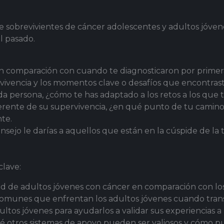
 sobrevivientes de cáncer adolescentes y adultos jóvene
l pasado.
en comparación con cuando te diagnosticaron por primer
ivencia y los momentos clave o desafíos que encontrast
da persona, ¿cómo te has adaptado a los retos a los que
rente de su supervivencia, ¿en qué punto de tu camino
te.
sejo le darías a aquellos que están en la cúspide de la t
clave:
d de adultos jóvenes con cáncer en comparación con los
comunes que enfrentan los adultos jóvenes cuando transi
ultos jóvenes para ayudarlos a validar sus experiencias 
¿qué otros sistemas de apoyo pueden ser valiosos y cómo 