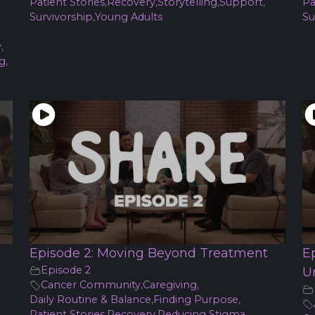
Patient Stories
,
Recovery
,
Storytelling
,
Support
,
Pa
Survivorship
,
Young Adults
Su
y
,
ng
,
Episode 2: Moving Beyond Treatment
E
Episode 2
U
Cancer Community
,
Caregiving
,
Daily Routine & Balance
,
Finding Purpose
,
Patient Stories
,
Recovery
,
Reducing Stigma
,